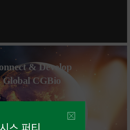
onnect & Develop
Global CGBio
NEWS
드퓨신테스, 골절 치료 최신
밋 더 엑스퍼트’ 세미나 성료
2026.07.29