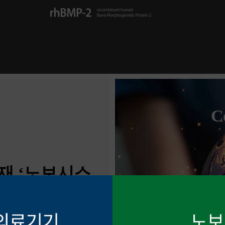
C
재 ‘노보시스
시지메드텍·
자 시술 완료
지견 공유…’